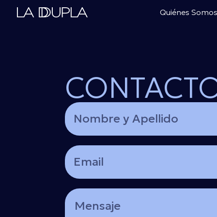
Ir
Quiénes Somo
al
contenido
CONTACT
Nombre
y
Apellido
Email
Mensaje