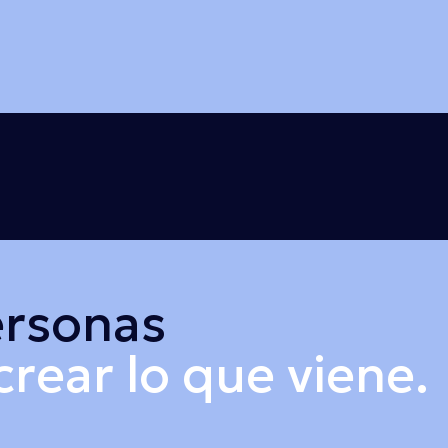
rsonas
rear lo que viene.