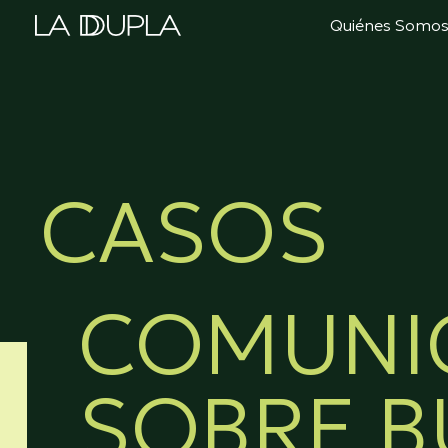
Ir
Quiénes Somo
al
contenido
CASOS
COMUNI
SOBRE B