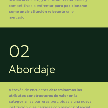
competitivos a enfrentar
para posicionarse
como una institución relevante
en el
mercado.
02
Abordaje
A través de encuestas
determinamos los
atributos constructores de valor en la
categoría
, las barreras percibidas a una nueva
institución y las carreras con mayor potencial.