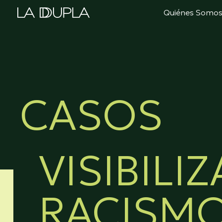
Ir
Quiénes Somo
al
contenido
CASOS
VISIBILIZ
RACISMO